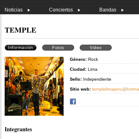
Noticias
Conciertos
Bandas
TEMPLE
Información
Fotos
Video
Género:
Rock
Ciudad:
Lima
Sello:
Independiente
Sitio web:
templelimaperu@hotma
Integrantes