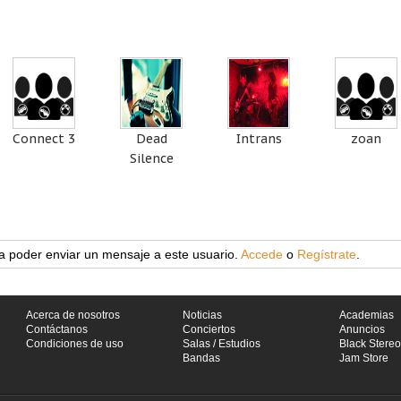
Connect 3
Dead
Intrans
zoan
Silence
a poder enviar un mensaje a este usuario.
Accede
o
Regístrate
.
Acerca de nosotros
Noticias
Academias
Contáctanos
Conciertos
Anuncios
Condiciones de uso
Salas / Estudios
Black Stereo
Bandas
Jam Store