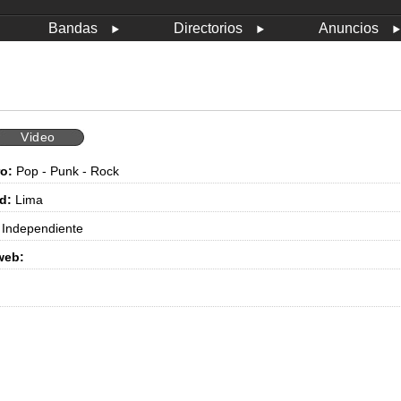
Bandas
Directorios
Anuncios
Video
o:
Pop - Punk - Rock
d:
Lima
Independiente
web: