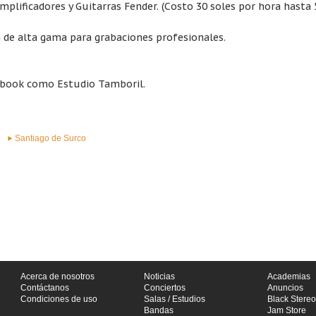
mplificadores y Guitarras Fender. (Costo 30 soles por hora hasta 
de alta gama para grabaciones profesionales.
ebook como Estudio Tamboril.
Santiago de Surco
Acerca de nosotros
Noticias
Academias
Contáctanos
Conciertos
Anuncios
Condiciones de uso
Salas / Estudios
Black Stereo
Bandas
Jam Store