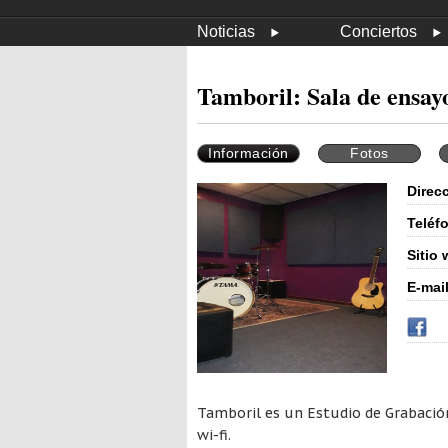
Noticias
Conciertos
Tamboril: Sala de ensay
Información
Fotos
Direc
Teléf
Sitio 
E-mail
Tamboril es un Estudio de Grabación
wi-fi.