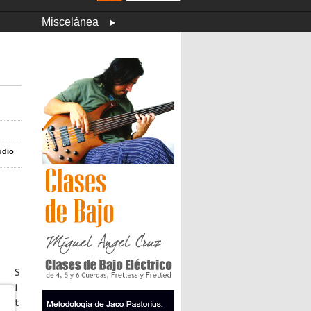
Miscelánea
udio
S
i
t