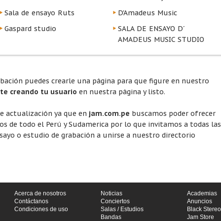
Sala de ensayo Ruts
D'Amadeus Music
Gaspard studio
SALA DE ENSAYO D´
AMADEUS MUSIC STUDIO
abación puedes crearle una página para que figure en nuestro
rte creando tu usuario
en nuestra página y listo.
te actualización ya que en
jam.com.pe
buscamos poder ofrecer
ios de todo el Perú y Sudamerica por lo que invitamos a todas las
ayo o estudio de grabación a unirse a nuestro directorio
Acerca de nosotros
Noticias
Academias
Contáctanos
Conciertos
Anuncios
Condiciones de uso
Salas / Estudios
Black Stereo
Bandas
Jam Store