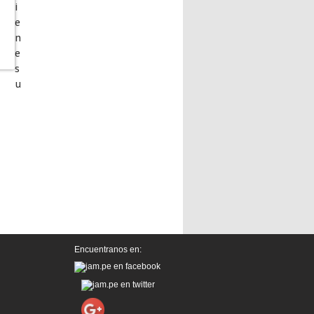
i
e
n
e
s
u
Encuentranos en: