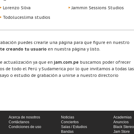
Lorenzo Silva
Jammin Sessions Studios
Todoluceslima studios
rabación puedes crearle una página para que figure en nuestro
rte creando tu usuario
en nuestra página y listo.
te actualización ya que en
jam.com.pe
buscamos poder ofrecer
ios de todo el Perú y Sudamerica por lo que invitamos a todas las
ayo o estudio de grabación a unirse a nuestro directorio
Acerca de nosotros
Noticias
Academias
Contáctanos
Conciertos
Anuncios
Condiciones de uso
Salas / Estudios
Black Stereo
Bandas
Jam Store