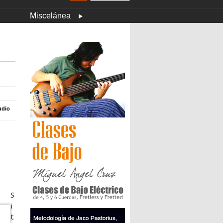
Miscelánea
udio
S
i
t